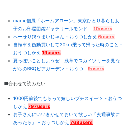
mame個展「ホームアローン」東京ひとり暮らし女
子のお部屋図鑑ギャラリールモンド ...
10users
へーせり鍋うまいじゃん - おうつしかえ
6users
自転車を衝動買いして20km乗って帰った時のこと -
おうつしかえ
19users
夏っぽいことしようぜ！浅草でスカイツリーを見な
がらのBBQビアガーデン - おうつ...
9users
■合わせて読みたい
1000円前後でもらって嬉しいプチスイーツ - おうつ
しかえ
797users
お子さんにいいきかせておいて欲しい「交通事故に
あったら」 - おうつしかえ
768users