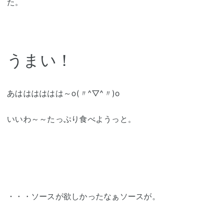
た。
うまい！
あはははははは～o(〃^▽^〃)o
いいわ～～たっぷり食べようっと。
・・・ソースが欲しかったなぁソースが。