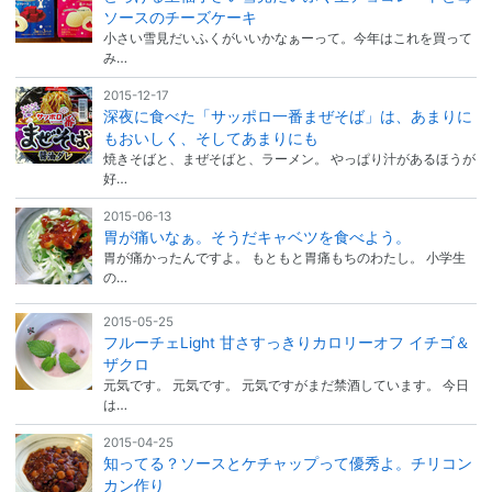
ソースのチーズケーキ
小さい雪見だいふくがいいかなぁーって。今年はこれを買って
み…
2015-12-17
深夜に食べた「サッポロ一番まぜそば」は、あまりに
もおいしく、そしてあまりにも
焼きそばと、まぜそばと、ラーメン。 やっぱり汁があるほうが
好…
2015-06-13
胃が痛いなぁ。そうだキャベツを食べよう。
胃が痛かったんですよ。 もともと胃痛もちのわたし。 小学生
の…
2015-05-25
フルーチェLight 甘さすっきりカロリーオフ イチゴ＆
ザクロ
元気です。 元気です。 元気ですがまだ禁酒しています。 今日
は…
2015-04-25
知ってる？ソースとケチャップって優秀よ。チリコン
カン作り